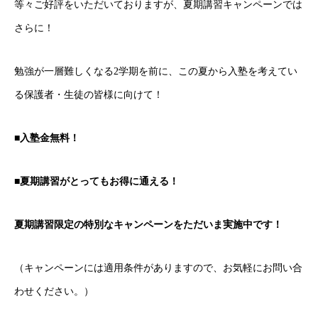
等々ご好評をいただいておりますが、夏期講習キャンペーンでは
さらに！
勉強が一層難しくなる2学期を前に、この夏から入塾を考えてい
る保護者・生徒の皆様に向けて！
■入塾金無料！
■夏期講習がとってもお得に通える！
個別指導
教室情報
夏期講習限定の特別なキャンペーンをただいま実施中です！
BLOG
（キャンペーンには適用条件がありますので、お気軽にお問い合
よくあるご質問
わせください。）