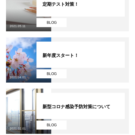
定期テスト対策！
個別指導
BLOG
2021.05.11
教室情報
BLOG
新年度スタート！
よくあるご質問
BLOG
無料体験のお問合せ
2021.04.01
個別指導
教室情報
BLOG
よくあるご質問
無料体験のお問合
新型コロナ感染予防対策について
BLOG
2021.02.01